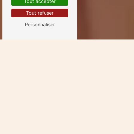
Tout accepter
Tout refuser
Personnaliser
NOTRE HISTOIRE
En 1952 fut fondée la maison Dousset.
Considérés aujourd'hui comme l'un des
plus anciens traiteurs de la région, nous
avons acquis au fil des années une