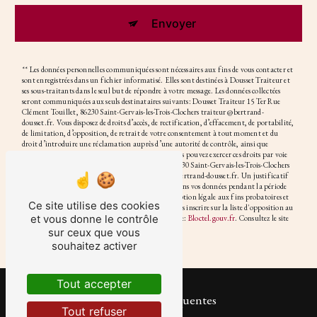
Envoyer
** Les données personnelles communiquées sont nécessaires aux fins de vous contacter et
sont enregistrées dans un fichier informatisé. Elles sont destinées à Dousset Traiteur et
ses sous-traitants dans le seul but de répondre à votre message. Les données collectées
seront communiquées aux seuls destinataires suivants: Dousset Traiteur 15 Ter Rue
Clément Touillet, 86230 Saint-Gervais-les-Trois-Clochers traiteur@bertrand-
dousset.fr. Vous disposez de droits d’accès, de rectification, d’effacement, de portabilité,
de limitation, d’opposition, de retrait de votre consentement à tout moment et du
droit d’introduire une réclamation auprès d’une autorité de contrôle, ainsi que
d’organiser le sort de vos données post-mortem. Vous pouvez exercer ces droits par voie
postale à l'adresse 15 Ter Rue Clément Touillet, 86230 Saint-Gervais-les-Trois-Clochers
ou par courrier électronique à l'adresse traiteur@bertrand-dousset.fr. Un justificatif
d'identité pourra vous être demandé. Nous conservons vos données pendant la période
de prise de contact puis pendant la durée de prescription légale aux fins probatoires et
Ce site utilise des cookies
de gestion des contentieux. Vous avez le droit de vous inscrire sur la liste d'opposition au
et vous donne le contrôle
démarchage téléphonique, disponible à cette adresse:
Bloctel.gouv.fr
. Consultez le site
cnil.fr pour plus d’informations sur vos droits.
sur ceux que vous
souhaitez activer
Tout accepter
Recherches fréquentes
Tout refuser